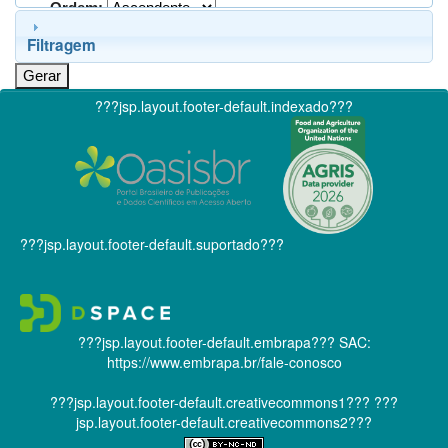
Ordem:
Filtragem
???jsp.layout.footer-default.indexado???
???jsp.layout.footer-default.suportado???
???jsp.layout.footer-default.embrapa???
SAC:
https://www.embrapa.br/fale-conosco
???jsp.layout.footer-default.creativecommons1???
???
jsp.layout.footer-default.creativecommons2???