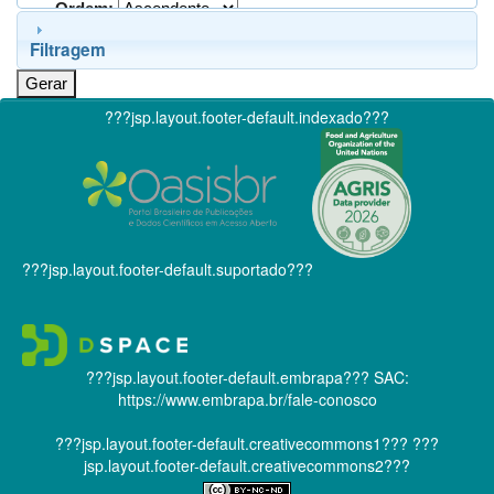
Ordem:
Filtragem
???jsp.layout.footer-default.indexado???
???jsp.layout.footer-default.suportado???
???jsp.layout.footer-default.embrapa???
SAC:
https://www.embrapa.br/fale-conosco
???jsp.layout.footer-default.creativecommons1???
???
jsp.layout.footer-default.creativecommons2???