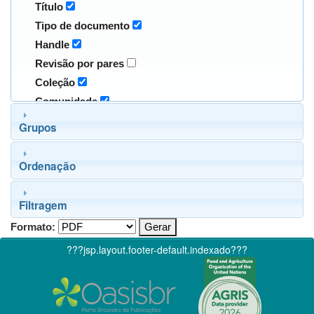
Título
Tipo de documento
Handle
Revisão por pares
Coleção
Comunidade
Grupos
Ordenação
Filtragem
Formato:
???jsp.layout.footer-default.indexado???