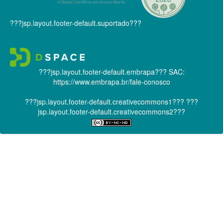
???jsp.layout.footer-default.suportado???
???jsp.layout.footer-default.embrapa???
SAC:
https://www.embrapa.br/fale-conosco
???jsp.layout.footer-default.creativecommons1???
???
jsp.layout.footer-default.creativecommons2???