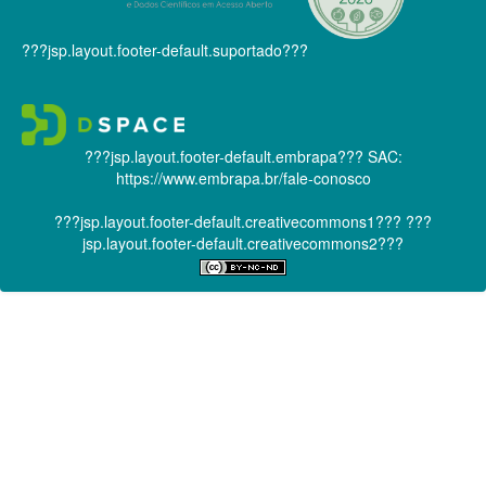
???jsp.layout.footer-default.suportado???
???jsp.layout.footer-default.embrapa???
SAC:
https://www.embrapa.br/fale-conosco
???jsp.layout.footer-default.creativecommons1???
???
jsp.layout.footer-default.creativecommons2???