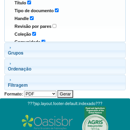
Título
Tipo de documento
Handle
Revisão por pares
Coleção
Comunidade
Grupos
Ordenação
Filtragem
Formato:
???jsp.layout.footer-default.indexado???