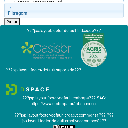
Ordem:
Filtragem
???jsp.layout.footer-default.indexado???
???jsp.layout.footer-default.suportado???
???jsp.layout.footer-default.embrapa???
SAC:
https://www.embrapa.br/fale-conosco
???jsp.layout.footer-default.creativecommons1???
???
jsp.layout.footer-default.creativecommons2???