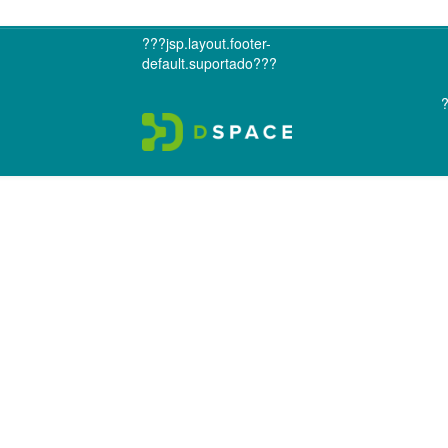
???jsp.layout.footer-
default.suportado???
?