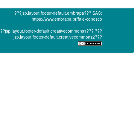
???jsp.layout.footer-default.embrapa???
SAC:
https://www.embrapa.br/fale-conosco
??jsp.layout.footer-default.creativecommons1???
???
jsp.layout.footer-default.creativecommons2???