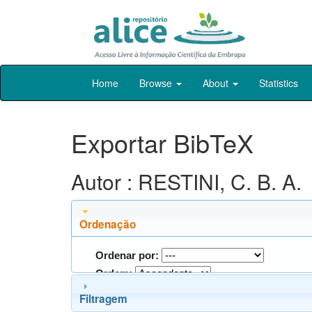
Skip
Home
Browse
About
Statistics
navigation
Exportar BibTeX
Autor : RESTINI, C. B. A.
Ordenação
Ordenar por:
Ordem:
Filtragem