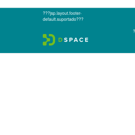
???jsp.layout.footer-
default.suportado???
?