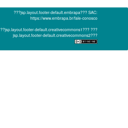
???jsp.layout.footer-default.embrapa???
SAC:
https://www.embrapa.br/fale-conosco
??jsp.layout.footer-default.creativecommons1???
???
jsp.layout.footer-default.creativecommons2???