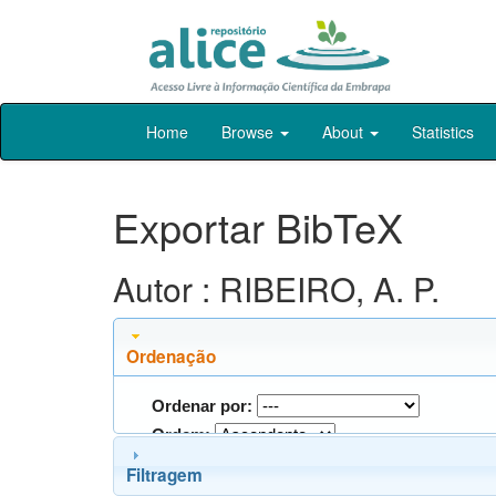
Skip
Home
Browse
About
Statistics
navigation
Exportar BibTeX
Autor : RIBEIRO, A. P.
Ordenação
Ordenar por:
Ordem:
Filtragem