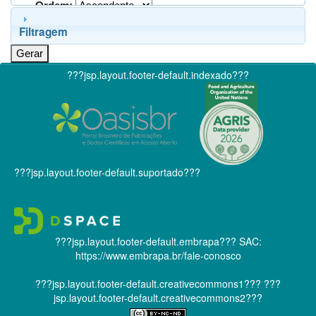
Ordem:
Filtragem
???jsp.layout.footer-default.indexado???
???jsp.layout.footer-default.suportado???
???jsp.layout.footer-default.embrapa???
SAC:
https://www.embrapa.br/fale-conosco
???jsp.layout.footer-default.creativecommons1???
???
jsp.layout.footer-default.creativecommons2???