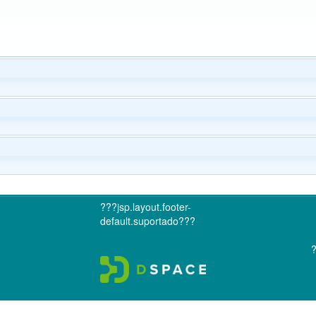
???jsp.layout.footer-
default.suportado???
?