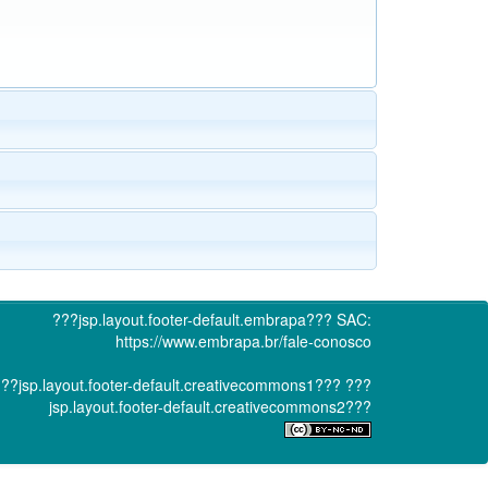
???jsp.layout.footer-default.embrapa???
SAC:
https://www.embrapa.br/fale-conosco
??jsp.layout.footer-default.creativecommons1???
???
jsp.layout.footer-default.creativecommons2???