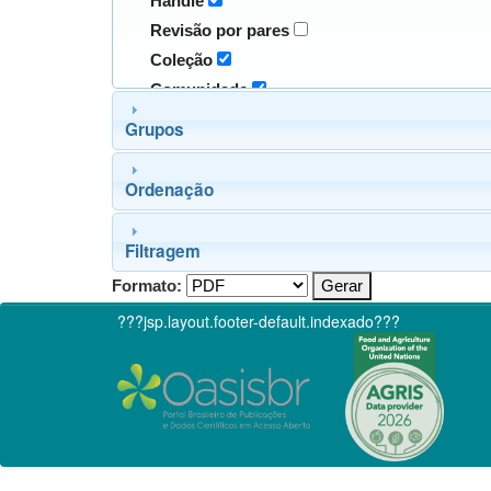
Handle
Revisão por pares
Coleção
Comunidade
Grupos
Ordenação
Filtragem
Formato:
???jsp.layout.footer-default.indexado???