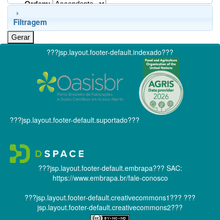
Ordem:
Filtragem
???jsp.layout.footer-default.indexado???
???jsp.layout.footer-default.suportado???
???jsp.layout.footer-default.embrapa???
SAC:
https://www.embrapa.br/fale-conosco
???jsp.layout.footer-default.creativecommons1???
???
jsp.layout.footer-default.creativecommons2???