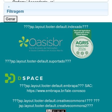
Ordem:
Filtragem
???jsp.layout.footer-default.indexado???
???jsp.layout.footer-default.suportado???
???jsp.layout.footer-default.embrapa???
SAC:
https://www.embrapa.br/fale-conosco
???jsp.layout.footer-default.creativecommons1???
???
jsp.layout.footer-default.creativecommons2???