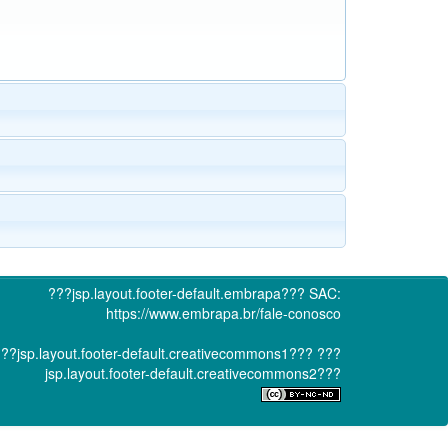
???jsp.layout.footer-default.embrapa???
SAC:
https://www.embrapa.br/fale-conosco
??jsp.layout.footer-default.creativecommons1???
???
jsp.layout.footer-default.creativecommons2???