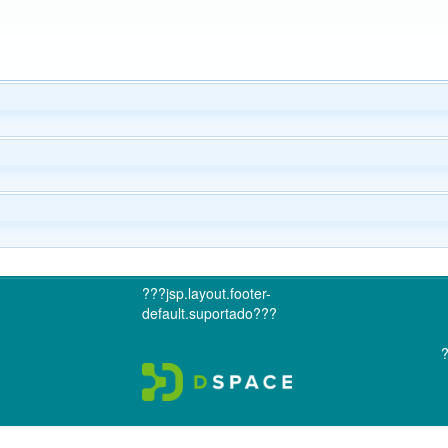
???jsp.layout.footer-
default.suportado???
?