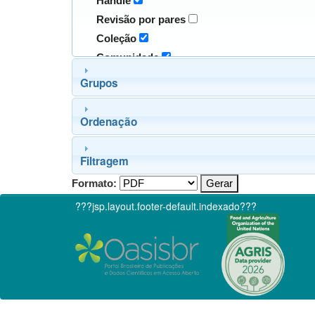
Handle
Revisão por pares
Coleção
Comunidade
Grupos
Ordenação
Filtragem
Formato:
???jsp.layout.footer-default.indexado???