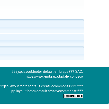
???jsp.layout.footer-default.embrapa???
SAC:
https://www.embrapa.br/fale-conosco
??jsp.layout.footer-default.creativecommons1???
???
jsp.layout.footer-default.creativecommons2???