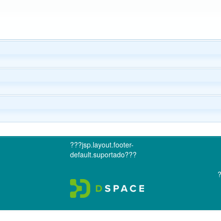
???jsp.layout.footer-
default.suportado???
?