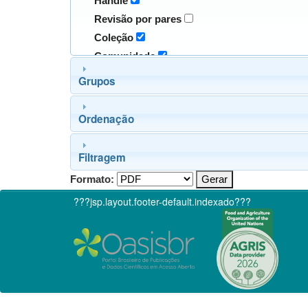
Handle
Revisão por pares
Coleção
Comunidade
Grupos
Ordenação
Filtragem
Formato:
???jsp.layout.footer-default.indexado???