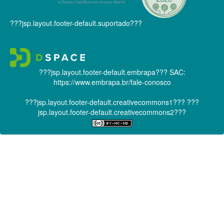
???jsp.layout.footer-default.suportado???
???jsp.layout.footer-default.embrapa???
SAC:
https://www.embrapa.br/fale-conosco
???jsp.layout.footer-default.creativecommons1???
???
jsp.layout.footer-default.creativecommons2???