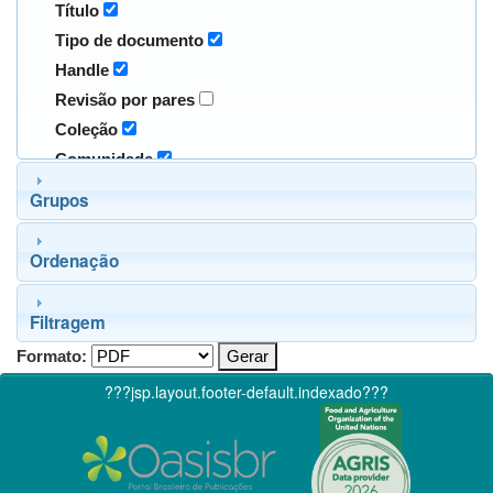
Título
Tipo de documento
Handle
Revisão por pares
Coleção
Comunidade
Grupos
Ordenação
Filtragem
Formato:
???jsp.layout.footer-default.indexado???