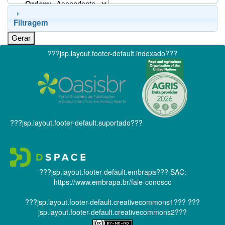
Ordem:
Filtragem
???jsp.layout.footer-default.indexado???
???jsp.layout.footer-default.suportado???
???jsp.layout.footer-default.embrapa???
SAC:
https://www.embrapa.br/fale-conosco
???jsp.layout.footer-default.creativecommons1???
???
jsp.layout.footer-default.creativecommons2???