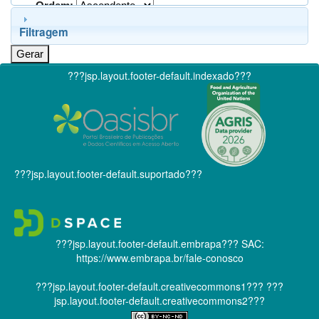
Ordem:
Filtragem
???jsp.layout.footer-default.indexado???
???jsp.layout.footer-default.suportado???
???jsp.layout.footer-default.embrapa???
SAC:
https://www.embrapa.br/fale-conosco
???jsp.layout.footer-default.creativecommons1???
???
jsp.layout.footer-default.creativecommons2???