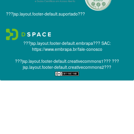
???jsp.layout.footer-default.suportado???
???jsp.layout.footer-default.embrapa???
SAC:
https://www.embrapa.br/fale-conosco
???jsp.layout.footer-default.creativecommons1???
???
jsp.layout.footer-default.creativecommons2???