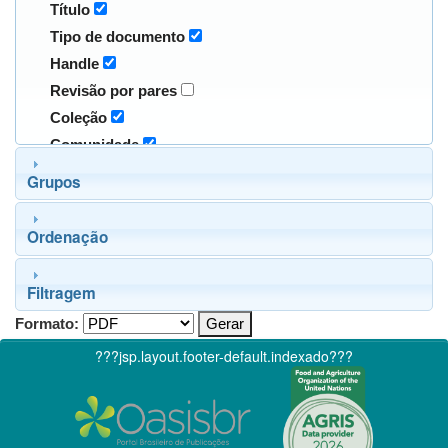
Título
Tipo de documento
Handle
Revisão por pares
Coleção
Comunidade
Grupos
Ordenação
Filtragem
Formato:
???jsp.layout.footer-default.indexado???