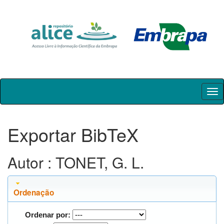
Skip
navigation
Exportar BibTeX
Autor : TONET, G. L.
Ordenação
Ordenar por: