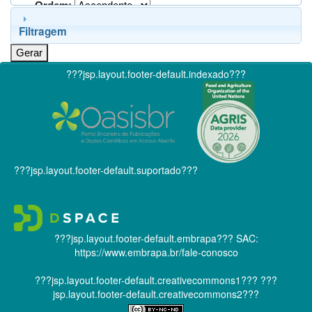
Ordem:
Filtragem
???jsp.layout.footer-default.indexado???
???jsp.layout.footer-default.suportado???
???jsp.layout.footer-default.embrapa???
SAC:
https://www.embrapa.br/fale-conosco
???jsp.layout.footer-default.creativecommons1???
???
jsp.layout.footer-default.creativecommons2???