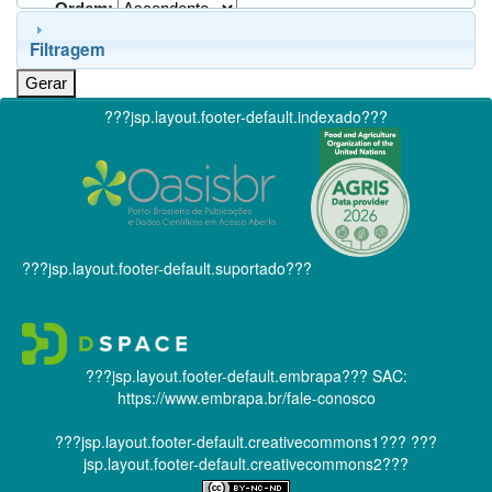
Ordem:
Filtragem
???jsp.layout.footer-default.indexado???
???jsp.layout.footer-default.suportado???
???jsp.layout.footer-default.embrapa???
SAC:
https://www.embrapa.br/fale-conosco
???jsp.layout.footer-default.creativecommons1???
???
jsp.layout.footer-default.creativecommons2???