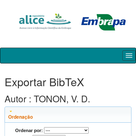
Skip
navigation
Exportar BibTeX
Autor : TONON, V. D.
Ordenação
Ordenar por: