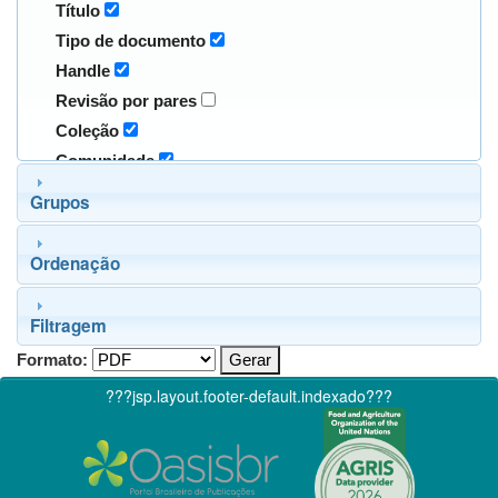
Título
Tipo de documento
Handle
Revisão por pares
Coleção
Comunidade
Grupos
Ordenação
Filtragem
Formato:
???jsp.layout.footer-default.indexado???