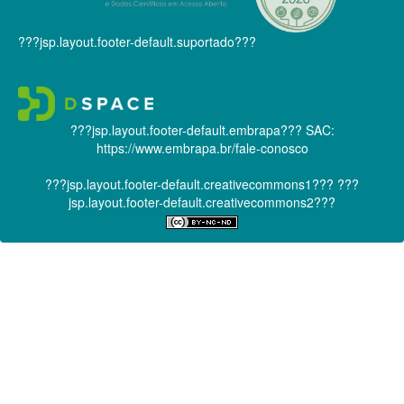
???jsp.layout.footer-default.suportado???
???jsp.layout.footer-default.embrapa???
SAC:
https://www.embrapa.br/fale-conosco
???jsp.layout.footer-default.creativecommons1???
???
jsp.layout.footer-default.creativecommons2???