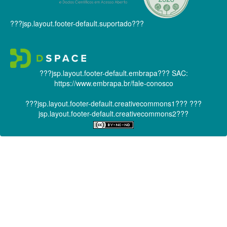
???jsp.layout.footer-default.suportado???
???jsp.layout.footer-default.embrapa???
SAC:
https://www.embrapa.br/fale-conosco
???jsp.layout.footer-default.creativecommons1???
???
jsp.layout.footer-default.creativecommons2???