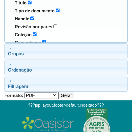
Título
Tipo de documento
Handle
Revisão por pares
Coleção
Comunidade
Grupos
Ordenação
Filtragem
Formato:
???jsp.layout.footer-default.indexado???