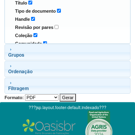
Título
Tipo de documento
Handle
Revisão por pares
Coleção
Comunidade
Grupos
Ordenação
Filtragem
Formato:
???jsp.layout.footer-default.indexado???