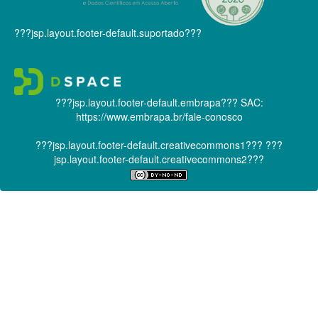
???jsp.layout.footer-default.suportado???
???jsp.layout.footer-default.embrapa???
SAC:
https://www.embrapa.br/fale-conosco
???jsp.layout.footer-default.creativecommons1???
???
jsp.layout.footer-default.creativecommons2???