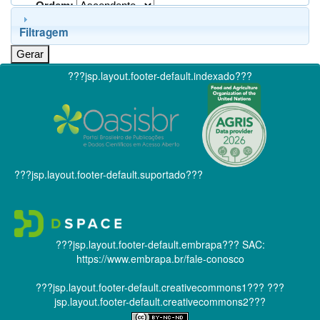
Ordem:
Filtragem
???jsp.layout.footer-default.indexado???
???jsp.layout.footer-default.suportado???
???jsp.layout.footer-default.embrapa???
SAC:
https://www.embrapa.br/fale-conosco
???jsp.layout.footer-default.creativecommons1???
???
jsp.layout.footer-default.creativecommons2???