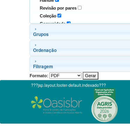
Handle
Revisão por pares
Coleção
Comunidade
Grupos
Ordenação
Filtragem
Formato:
???jsp.layout.footer-default.indexado???