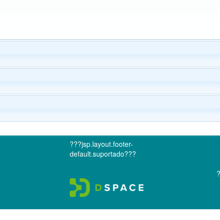
???jsp.layout.footer-
default.suportado???
?