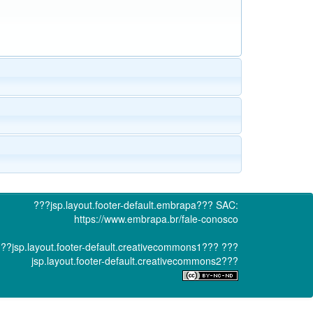
???jsp.layout.footer-default.embrapa???
SAC:
https://www.embrapa.br/fale-conosco
??jsp.layout.footer-default.creativecommons1???
???
jsp.layout.footer-default.creativecommons2???