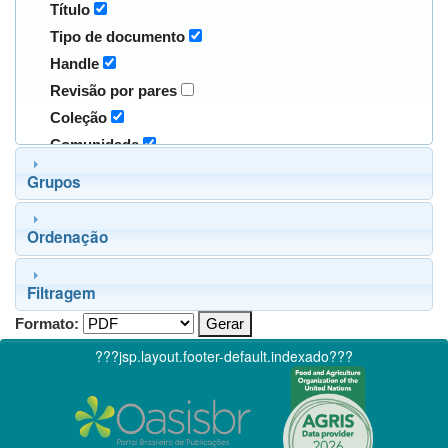
Título
Tipo de documento
Handle
Revisão por pares
Coleção
Comunidade
Grupos
Ordenação
Filtragem
Formato:
???jsp.layout.footer-default.indexado???