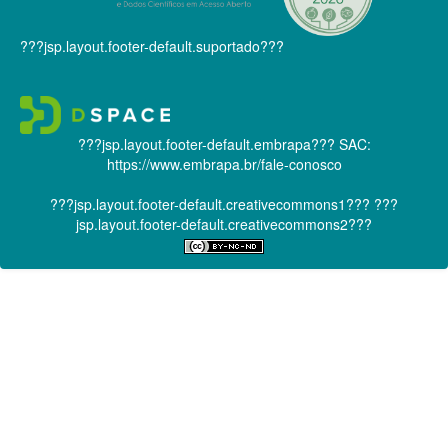
???jsp.layout.footer-default.suportado???
???jsp.layout.footer-default.embrapa???
SAC:
https://www.embrapa.br/fale-conosco
???jsp.layout.footer-default.creativecommons1???
???
jsp.layout.footer-default.creativecommons2???