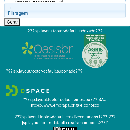
Ordem:
Filtragem
???jsp.layout.footer-default.indexado???
???jsp.layout.footer-default.suportado???
???jsp.layout.footer-default.embrapa???
SAC:
https://www.embrapa.br/fale-conosco
???jsp.layout.footer-default.creativecommons1???
???
jsp.layout.footer-default.creativecommons2???