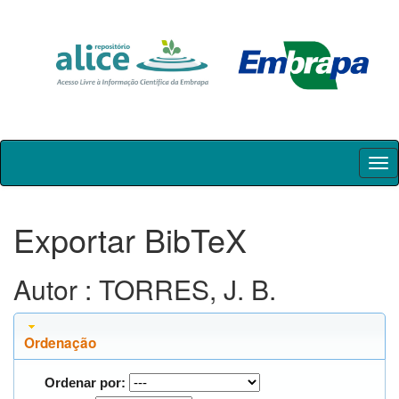
Skip
navigation
Exportar BibTeX
Autor : TORRES, J. B.
Ordenação
Ordenar por: