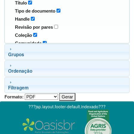
Título
Tipo de documento
Handle
Revisão por pares
Coleção
Comunidade
Grupos
Ordenação
Filtragem
Formato:
???jsp.layout.footer-default.indexado???