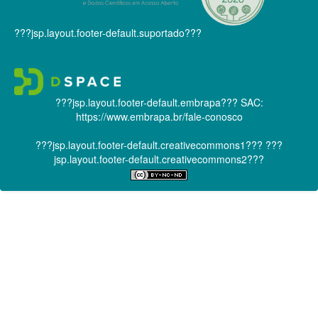
???jsp.layout.footer-default.suportado???
???jsp.layout.footer-default.embrapa???
SAC:
https://www.embrapa.br/fale-conosco
???jsp.layout.footer-default.creativecommons1???
???
jsp.layout.footer-default.creativecommons2???