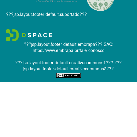
???jsp.layout.footer-default.suportado???
???jsp.layout.footer-default.embrapa???
SAC:
https://www.embrapa.br/fale-conosco
???jsp.layout.footer-default.creativecommons1???
???
jsp.layout.footer-default.creativecommons2???