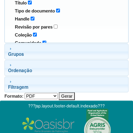
Título
Tipo de documento
Handle
Revisão por pares
Coleção
Comunidade
Grupos
Ordenação
Filtragem
Formato:
???jsp.layout.footer-default.indexado???