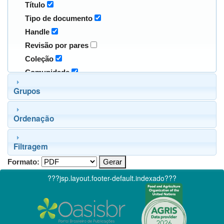
Título
Tipo de documento
Handle
Revisão por pares
Coleção
Comunidade
Grupos
Ordenação
Filtragem
Formato:
???jsp.layout.footer-default.indexado???