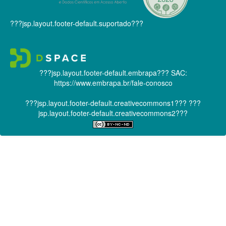
???jsp.layout.footer-default.suportado???
???jsp.layout.footer-default.embrapa???
SAC:
https://www.embrapa.br/fale-conosco
???jsp.layout.footer-default.creativecommons1???
???
jsp.layout.footer-default.creativecommons2???