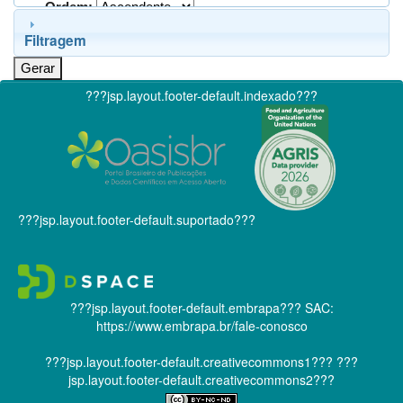
Ordem:
Filtragem
???jsp.layout.footer-default.indexado???
???jsp.layout.footer-default.suportado???
???jsp.layout.footer-default.embrapa???
SAC:
https://www.embrapa.br/fale-conosco
???jsp.layout.footer-default.creativecommons1???
???
jsp.layout.footer-default.creativecommons2???