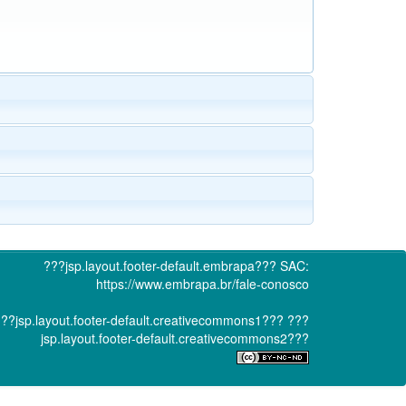
???jsp.layout.footer-default.embrapa???
SAC:
https://www.embrapa.br/fale-conosco
??jsp.layout.footer-default.creativecommons1???
???
jsp.layout.footer-default.creativecommons2???