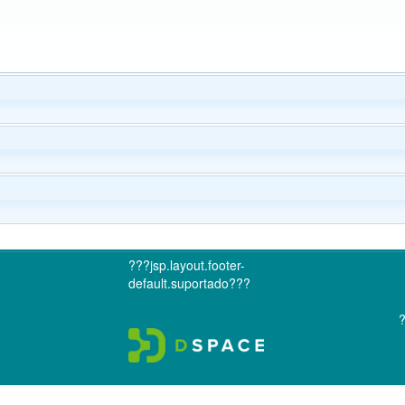
???jsp.layout.footer-
default.suportado???
?