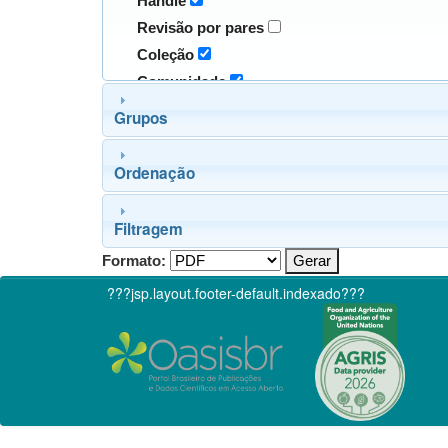
Handle
Revisão por pares
Coleção
Comunidade
Grupos
Ordenação
Filtragem
Formato:
???jsp.layout.footer-default.indexado???