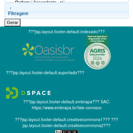
Ordem:
Filtragem
???jsp.layout.footer-default.indexado???
???jsp.layout.footer-default.suportado???
???jsp.layout.footer-default.embrapa???
SAC:
https://www.embrapa.br/fale-conosco
???jsp.layout.footer-default.creativecommons1???
???
jsp.layout.footer-default.creativecommons2???