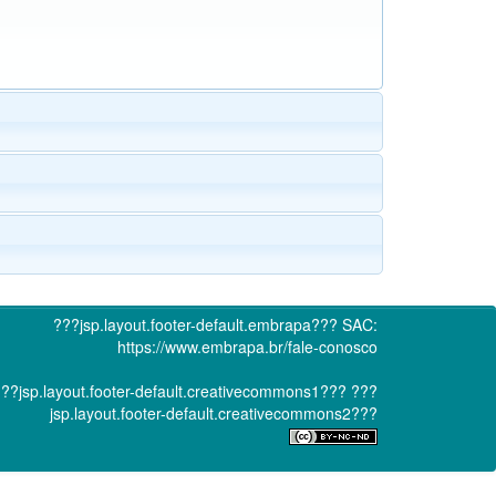
???jsp.layout.footer-default.embrapa???
SAC:
https://www.embrapa.br/fale-conosco
??jsp.layout.footer-default.creativecommons1???
???
jsp.layout.footer-default.creativecommons2???