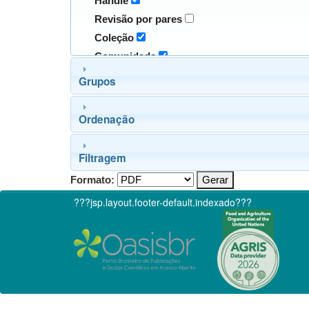
Handle
Revisão por pares
Coleção
Comunidade
Grupos
Ordenação
Filtragem
Formato:
???jsp.layout.footer-default.indexado???