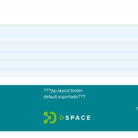
???jsp.layout.footer-
default.suportado???
?