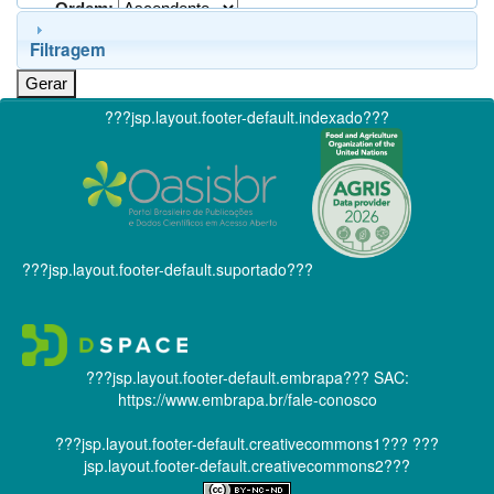
Ordem:
Filtragem
???jsp.layout.footer-default.indexado???
???jsp.layout.footer-default.suportado???
???jsp.layout.footer-default.embrapa???
SAC:
https://www.embrapa.br/fale-conosco
???jsp.layout.footer-default.creativecommons1???
???
jsp.layout.footer-default.creativecommons2???