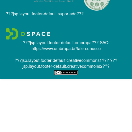
???jsp.layout.footer-default.suportado???
???jsp.layout.footer-default.embrapa???
SAC:
https://www.embrapa.br/fale-conosco
???jsp.layout.footer-default.creativecommons1???
???
jsp.layout.footer-default.creativecommons2???