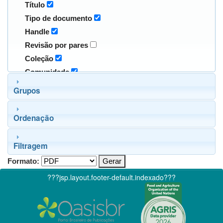
Título
Tipo de documento
Handle
Revisão por pares
Coleção
Comunidade
Grupos
Ordenação
Filtragem
Formato:
???jsp.layout.footer-default.indexado???