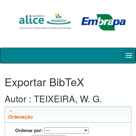
Skip
navigation
Exportar BibTeX
Autor : TEIXEIRA, W. G.
Ordenação
Ordenar por: