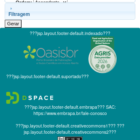
Ordem:
Filtragem
???jsp.layout.footer-default.indexado???
???jsp.layout.footer-default.suportado???
???jsp.layout.footer-default.embrapa???
SAC:
https://www.embrapa.br/fale-conosco
???jsp.layout.footer-default.creativecommons1???
???
jsp.layout.footer-default.creativecommons2???