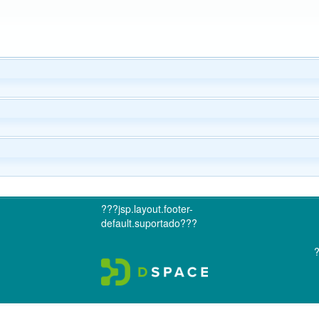
???jsp.layout.footer-
default.suportado???
?