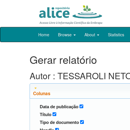
Skip
Home
Browse
About
Statistics
navigation
Gerar relatório
Autor : TESSAROLI NETO
Colunas
Data de publicação
Título
Tipo de documento