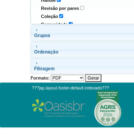
Handle
Revisão por pares
Coleção
Comunidade
Grupos
Ordenação
Filtragem
Formato:
???jsp.layout.footer-default.indexado???