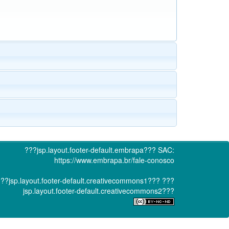
???jsp.layout.footer-default.embrapa???
SAC:
https://www.embrapa.br/fale-conosco
??jsp.layout.footer-default.creativecommons1???
???
jsp.layout.footer-default.creativecommons2???