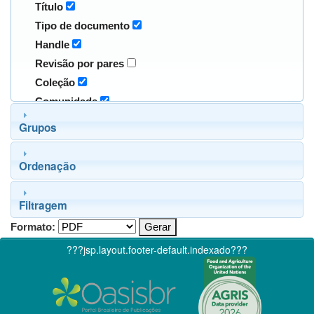
Título
Tipo de documento
Handle
Revisão por pares
Coleção
Comunidade
Grupos
Ordenação
Filtragem
Formato:
???jsp.layout.footer-default.indexado???