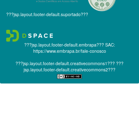
???jsp.layout.footer-default.suportado???
???jsp.layout.footer-default.embrapa???
SAC:
https://www.embrapa.br/fale-conosco
???jsp.layout.footer-default.creativecommons1???
???
jsp.layout.footer-default.creativecommons2???