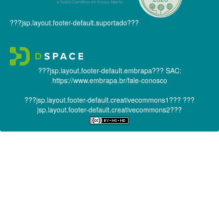
???jsp.layout.footer-default.suportado???
???jsp.layout.footer-default.embrapa???
SAC:
https://www.embrapa.br/fale-conosco
???jsp.layout.footer-default.creativecommons1???
???
jsp.layout.footer-default.creativecommons2???