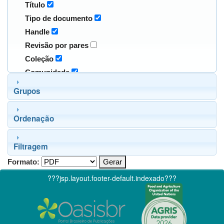
Título
Tipo de documento
Handle
Revisão por pares
Coleção
Comunidade
Grupos
Ordenação
Filtragem
Formato:
???jsp.layout.footer-default.indexado???