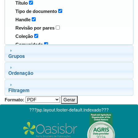
Título
Tipo de documento
Handle
Revisão por pares
Coleção
Comunidade
Grupos
Ordenação
Filtragem
Formato:
???jsp.layout.footer-default.indexado???