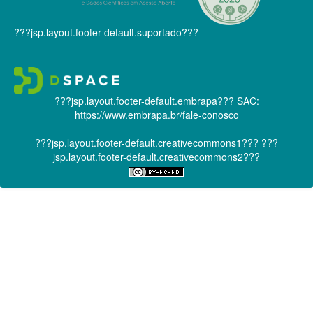
???jsp.layout.footer-default.suportado???
???jsp.layout.footer-default.embrapa???
SAC:
https://www.embrapa.br/fale-conosco
???jsp.layout.footer-default.creativecommons1???
???
jsp.layout.footer-default.creativecommons2???