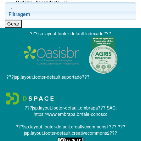
Ordem:
Filtragem
???jsp.layout.footer-default.indexado???
???jsp.layout.footer-default.suportado???
???jsp.layout.footer-default.embrapa???
SAC:
https://www.embrapa.br/fale-conosco
???jsp.layout.footer-default.creativecommons1???
???
jsp.layout.footer-default.creativecommons2???