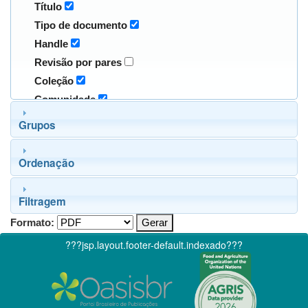
Título
Tipo de documento
Handle
Revisão por pares
Coleção
Comunidade
Grupos
Ordenação
Filtragem
Formato:
???jsp.layout.footer-default.indexado???