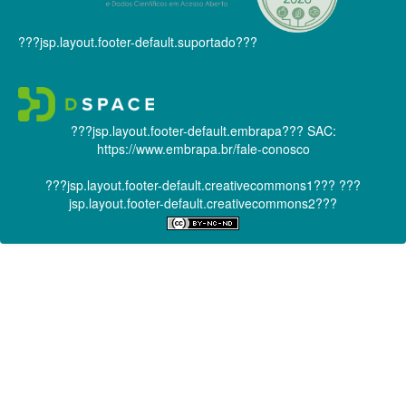
???jsp.layout.footer-default.suportado???
???jsp.layout.footer-default.embrapa???
SAC:
https://www.embrapa.br/fale-conosco
???jsp.layout.footer-default.creativecommons1???
???
jsp.layout.footer-default.creativecommons2???