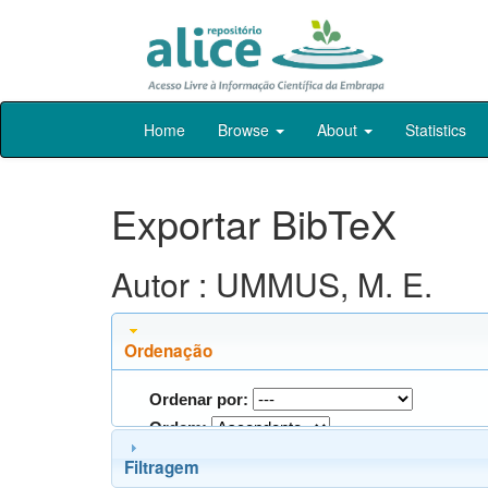
Skip
Home
Browse
About
Statistics
navigation
Exportar BibTeX
Autor : UMMUS, M. E.
Ordenação
Ordenar por:
Ordem:
Filtragem