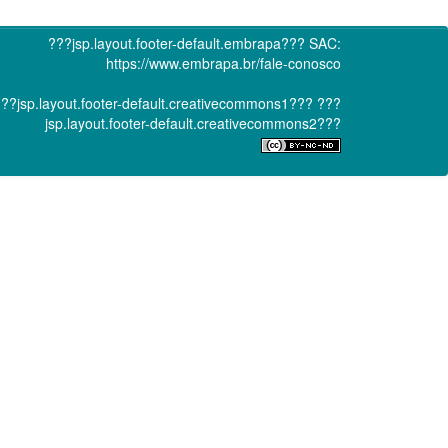
???jsp.layout.footer-default.embrapa???
SAC:
https://www.embrapa.br/fale-conosco
??jsp.layout.footer-default.creativecommons1???
???
jsp.layout.footer-default.creativecommons2???