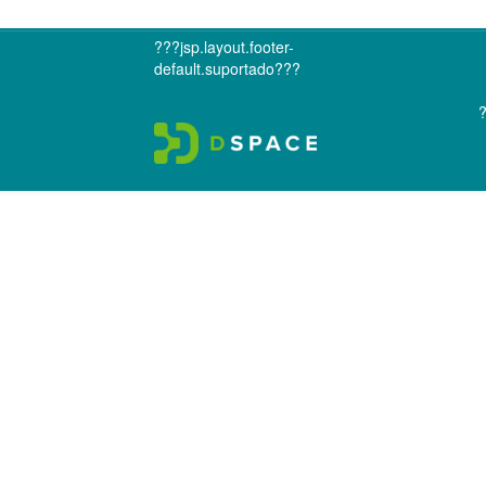
???jsp.layout.footer-
default.suportado???
?