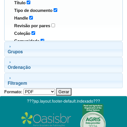
Título
Tipo de documento
Handle
Revisão por pares
Coleção
Comunidade
Grupos
Ordenação
Filtragem
Formato:
???jsp.layout.footer-default.indexado???