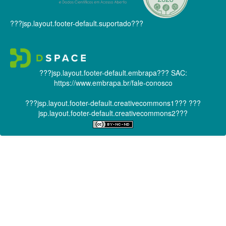
???jsp.layout.footer-default.suportado???
???jsp.layout.footer-default.embrapa???
SAC:
https://www.embrapa.br/fale-conosco
???jsp.layout.footer-default.creativecommons1???
???
jsp.layout.footer-default.creativecommons2???