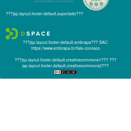
???jsp.layout.footer-default.suportado???
???jsp.layout.footer-default.embrapa???
SAC:
https://www.embrapa.br/fale-conosco
???jsp.layout.footer-default.creativecommons1???
???
jsp.layout.footer-default.creativecommons2???