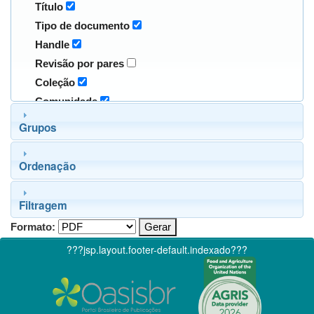
Título
Tipo de documento
Handle
Revisão por pares
Coleção
Comunidade
Grupos
Ordenação
Filtragem
Formato:
???jsp.layout.footer-default.indexado???