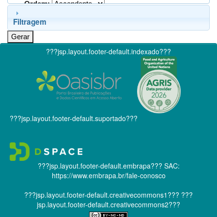
Ordem:
Filtragem
???jsp.layout.footer-default.indexado???
???jsp.layout.footer-default.suportado???
???jsp.layout.footer-default.embrapa???
SAC:
https://www.embrapa.br/fale-conosco
???jsp.layout.footer-default.creativecommons1???
???
jsp.layout.footer-default.creativecommons2???