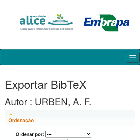
Skip
navigation
Exportar BibTeX
Autor : URBEN, A. F.
Ordenação
Ordenar por: