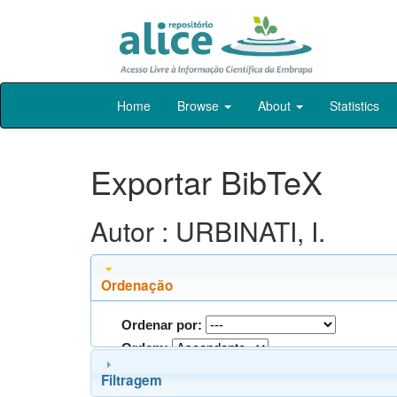
Skip
Home
Browse
About
Statistics
navigation
Exportar BibTeX
Autor : URBINATI, I.
Ordenação
Ordenar por:
Ordem:
Filtragem