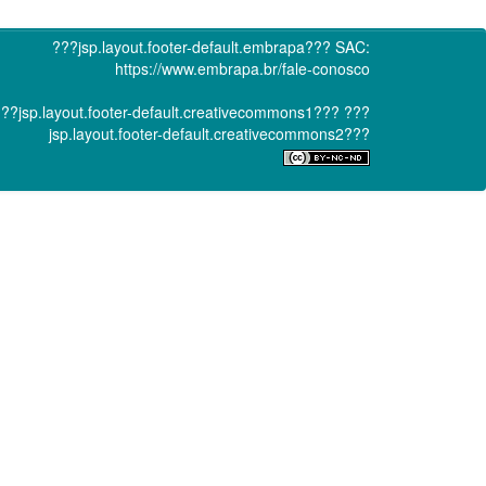
???jsp.layout.footer-default.embrapa???
SAC:
https://www.embrapa.br/fale-conosco
??jsp.layout.footer-default.creativecommons1???
???
jsp.layout.footer-default.creativecommons2???