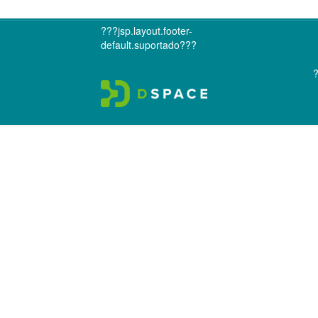
???jsp.layout.footer-
default.suportado???
?