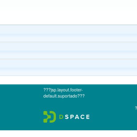
???jsp.layout.footer-
default.suportado???
?