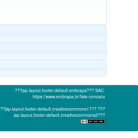
???jsp.layout.footer-default.embrapa???
SAC:
https://www.embrapa.br/fale-conosco
??jsp.layout.footer-default.creativecommons1???
???
jsp.layout.footer-default.creativecommons2???