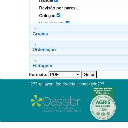
Handle
Revisão por pares
Coleção
Comunidade
Grupos
Ordenação
Filtragem
Formato:
???jsp.layout.footer-default.indexado???