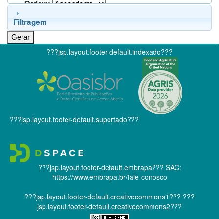
Ordem:
Filtragem
???jsp.layout.footer-default.indexado???
???jsp.layout.footer-default.suportado???
???jsp.layout.footer-default.embrapa???
SAC:
https://www.embrapa.br/fale-conosco
???jsp.layout.footer-default.creativecommons1???
???
jsp.layout.footer-default.creativecommons2???