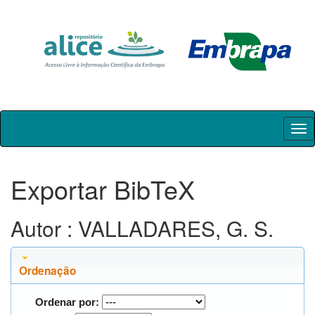
Skip
navigation
Exportar BibTeX
Autor : VALLADARES, G. S.
Ordenação
Ordenar por: