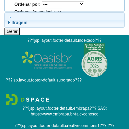
Ordenar por:
Ordem:
Filtragem
???jsp.layout.footer-default.indexado???
???jsp.layout.footer-default.suportado???
???jsp.layout.footer-default.embrapa???
SAC:
https://www.embrapa.br/fale-conosco
???jsp.layout.footer-default.creativecommons1???
???